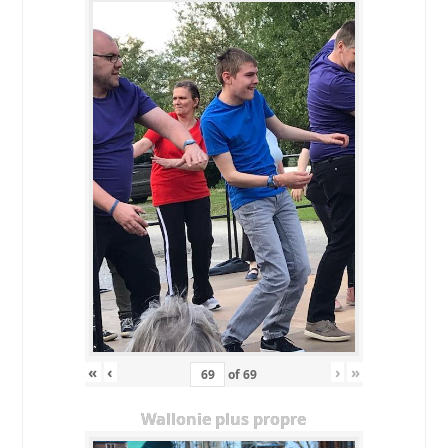
«
‹
›
»
of
69
Wallonie plus propre