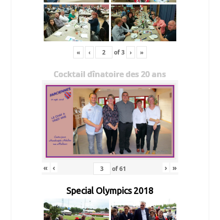
«
‹
of
3
›
»
Cocktail dînatoire des 20 ans
«
‹
›
»
of
61
Special Olympics 2018