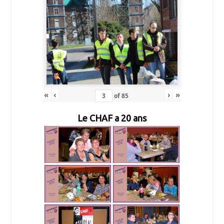
«
‹
›
»
of
85
Le CHAF a 20 ans