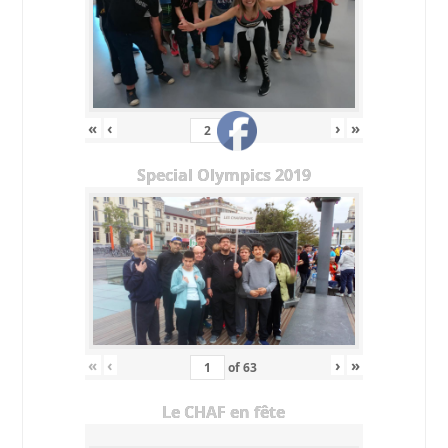
«
‹
›
»
of
11
Special Olympics 2019
«
‹
›
»
of
63
Le CHAF en fête