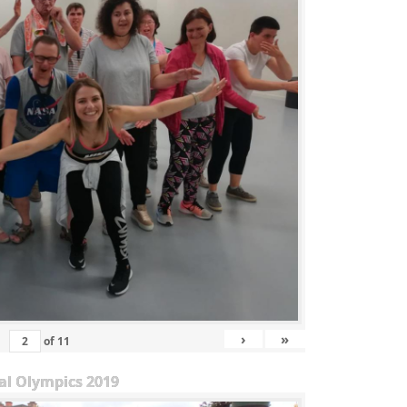
›
»
of
11
al Olympics 2019