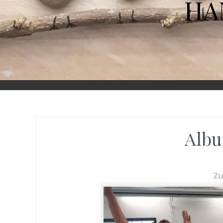
HA
Albu
Z