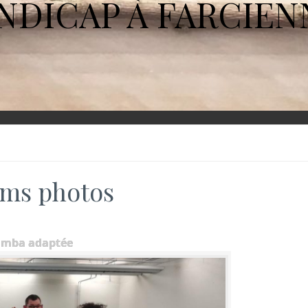
NDICAP À FARCIEN
ms photos
umba adaptée