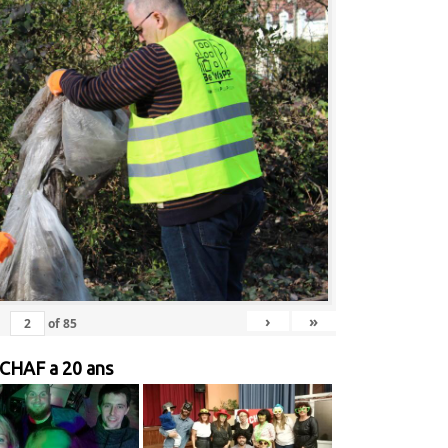
›
»
of
85
 CHAF a 20 ans