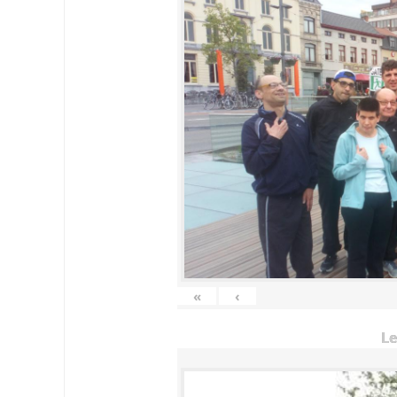
«
‹
Le