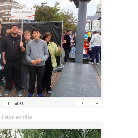
›
»
of
63
 CHAF en fête