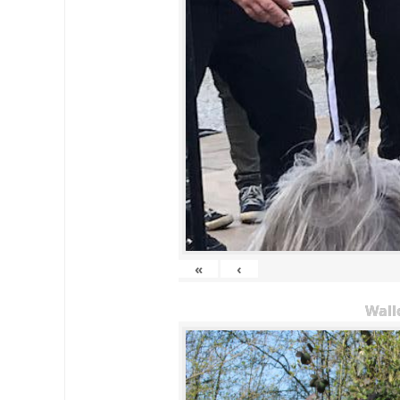
«
‹
Wall