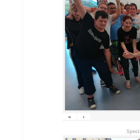
«
‹
Speci