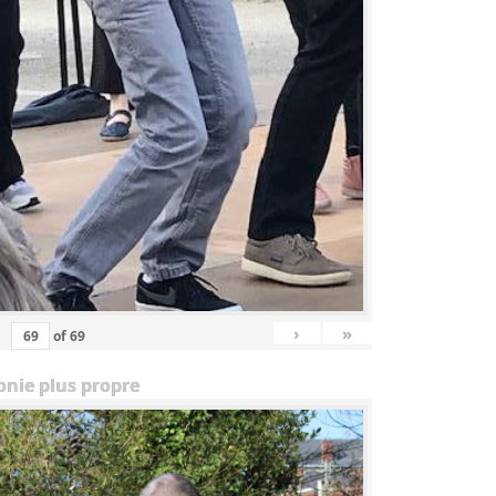
›
»
of
69
onie plus propre