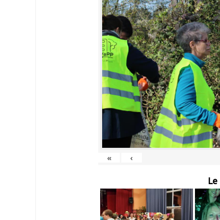
«
‹
Le