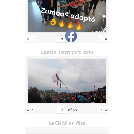
«
‹
›
»
of
11
Special Olympics 2019
«
‹
›
»
of
63
Le CHAF en fête