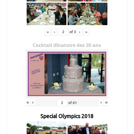
«
‹
of
3
›
»
Cocktail dînatoire des 20 ans
«
‹
›
»
of
61
Special Olympics 2018