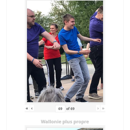
«
‹
›
»
of
69
Wallonie plus propre