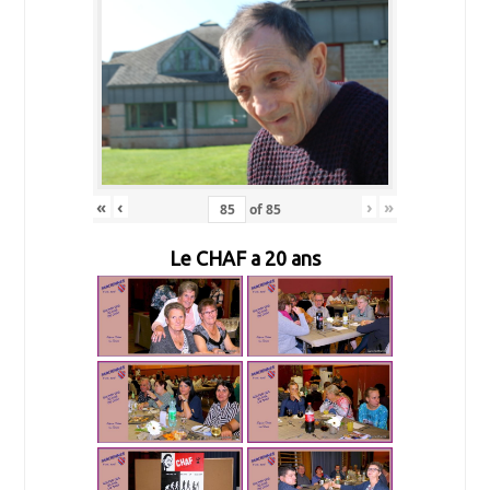
«
‹
›
»
of
85
Le CHAF a 20 ans