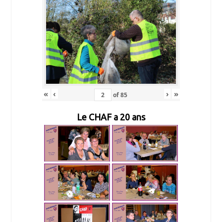
«
‹
›
»
of
85
Le CHAF a 20 ans