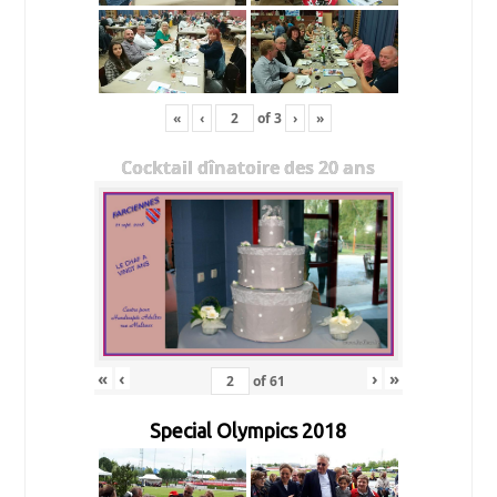
«
‹
of
3
›
»
Cocktail dînatoire des 20 ans
«
‹
›
»
of
61
Special Olympics 2018