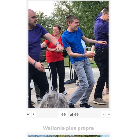
«
‹
›
»
of
69
Wallonie plus propre