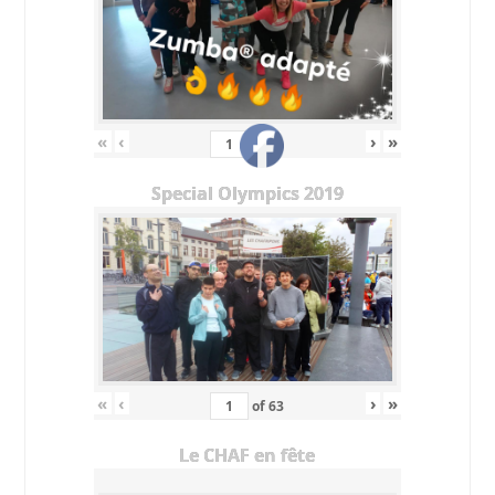
«
‹
›
»
of
11
Special Olympics 2019
«
‹
›
»
of
63
Le CHAF en fête