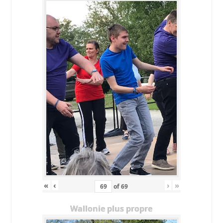
«
‹
›
»
of
69
Wallonie plus propre