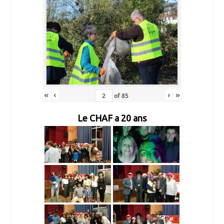
«
‹
›
»
of
85
Le CHAF a 20 ans