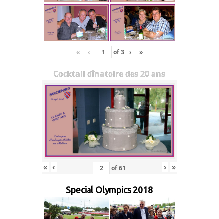
«
‹
of
3
›
»
Cocktail dînatoire des 20 ans
«
‹
›
»
of
61
Special Olympics 2018