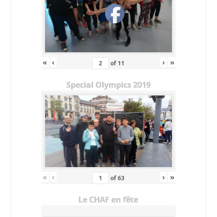
«
‹
›
»
of
11
Special Olympics 2019
«
‹
›
»
of
63
Le CHAF en fête