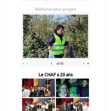
Wallonie plus propre
«
‹
›
»
of
85
Le CHAF a 20 ans