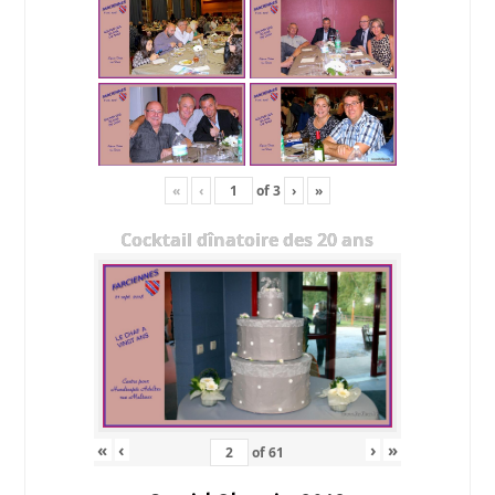
«
‹
of
3
›
»
Cocktail dînatoire des 20 ans
«
‹
›
»
of
61