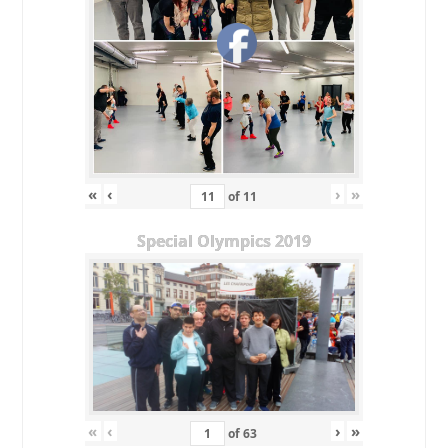
«
‹
›
»
of
11
Special Olympics 2019
«
‹
›
»
of
63