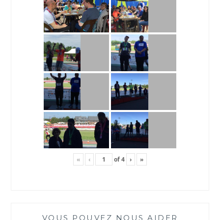
«
‹
of
4
›
»
VOUS POUVEZ NOUS AIDER