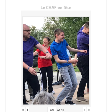
Le CHAF en fête
«
‹
›
»
of
69