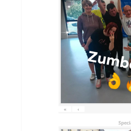
«
‹
Speci