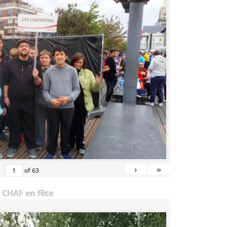
›
»
of
63
 CHAF en fête