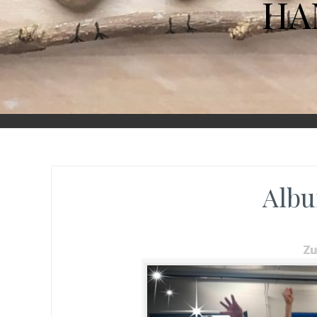
HA
Albu
Z