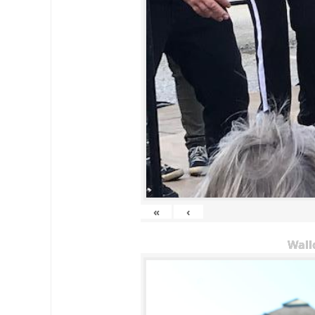
«
‹
Wall