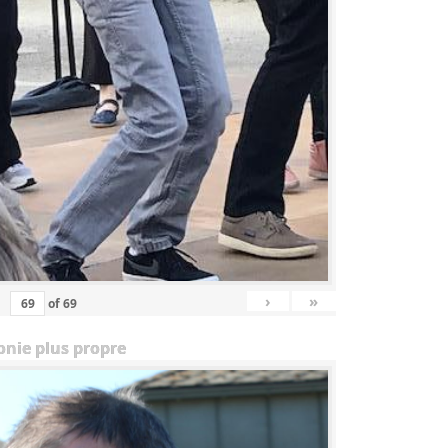
›
»
of
69
onie plus propre