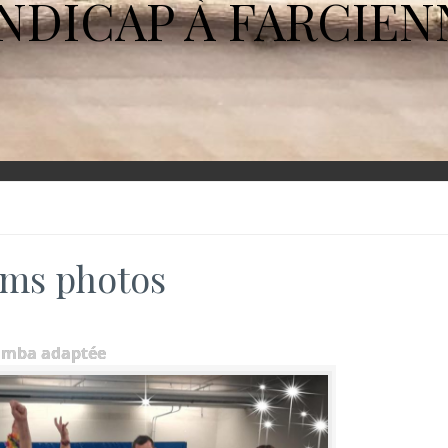
NDICAP À FARCIEN
ms photos
umba adaptée