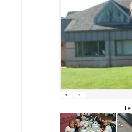
«
‹
Le