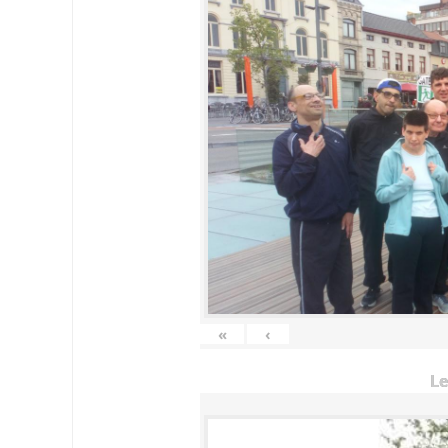
«
‹
Le