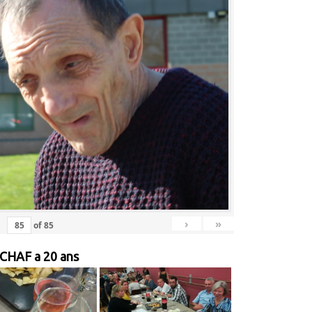
›
»
of
85
 CHAF a 20 ans