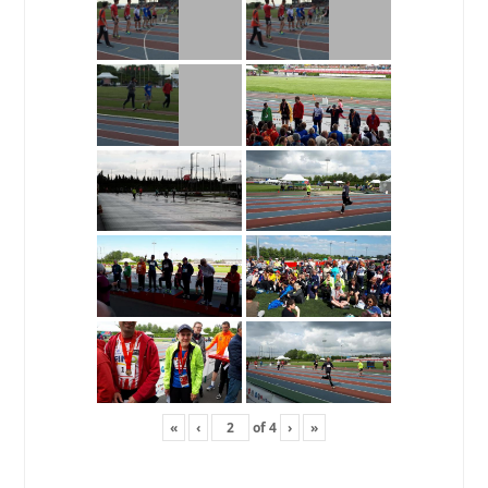
«
‹
of
4
›
»