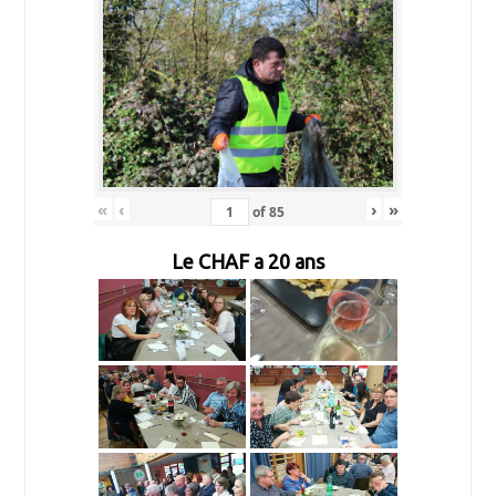
«
‹
›
»
of
85
Le CHAF a 20 ans