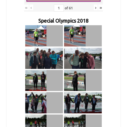
«
‹
›
»
of
61
Special Olympics 2018