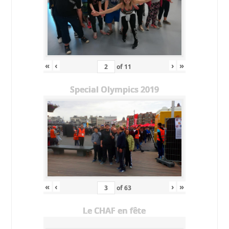
«
‹
›
»
of
11
Special Olympics 2019
«
‹
›
»
of
63
Le CHAF en fête