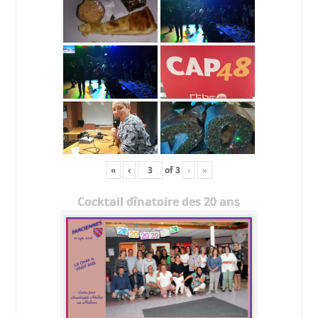
«
‹
of
3
›
»
Cocktail dînatoire des 20 ans