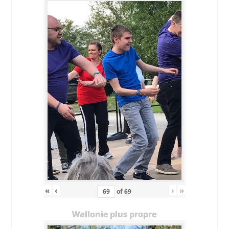
«
‹
›
»
of
69
Wallonie plus propre