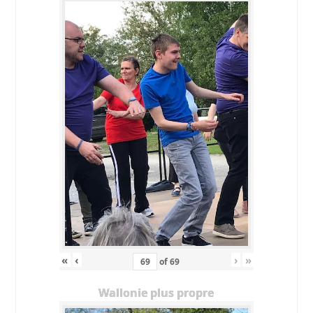
«
‹
›
»
of
69
Wallonie plus propre