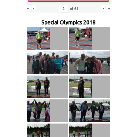
«
‹
›
»
of
61
Special Olympics 2018