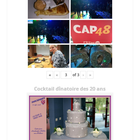
«
‹
of
3
›
»
Cocktail dînatoire des 20 ans