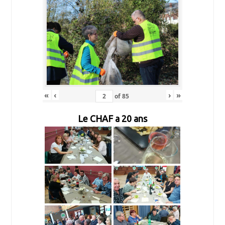
«
‹
›
»
of
85
Le CHAF a 20 ans