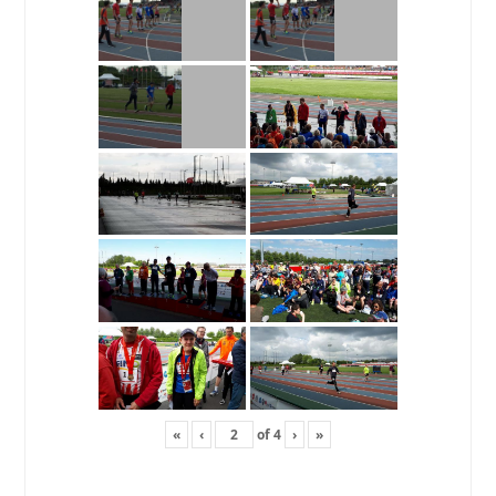
«
‹
of
4
›
»