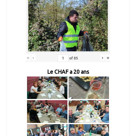
«
‹
›
»
of
85
Le CHAF a 20 ans