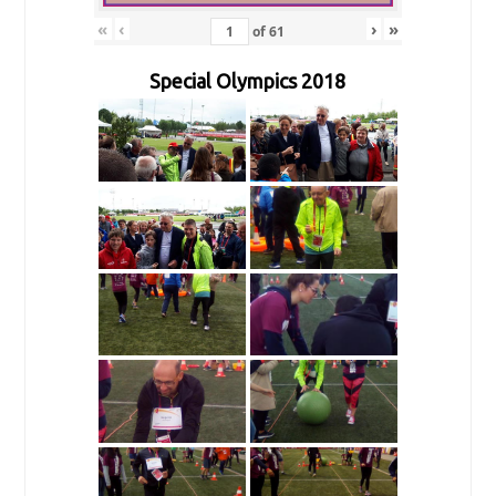
«
‹
›
»
of
61
Special Olympics 2018