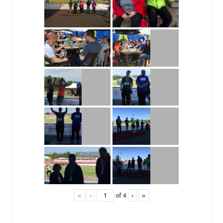
«
‹
of
4
›
»