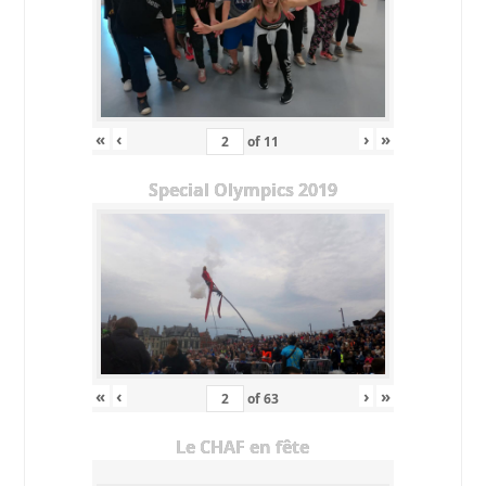
«
‹
›
»
of
11
Special Olympics 2019
«
‹
›
»
of
63
Le CHAF en fête