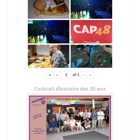
«
‹
of
3
›
»
Cocktail dînatoire des 20 ans