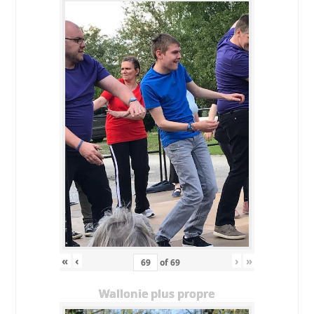
«
‹
›
»
of
69
Wallonie plus propre