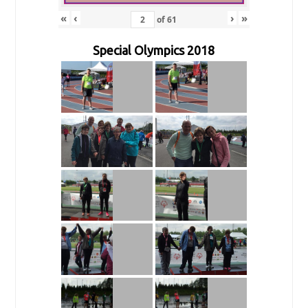
«
‹
›
»
of
61
Special Olympics 2018