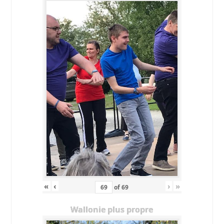
«
‹
›
»
of
69
Wallonie plus propre