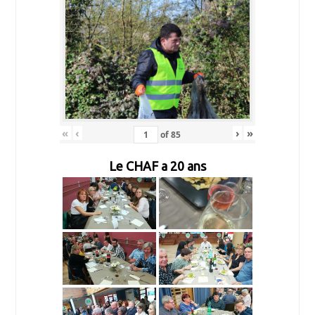
«
‹
›
»
of
85
Le CHAF a 20 ans