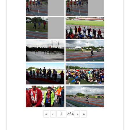
«
‹
of
4
›
»