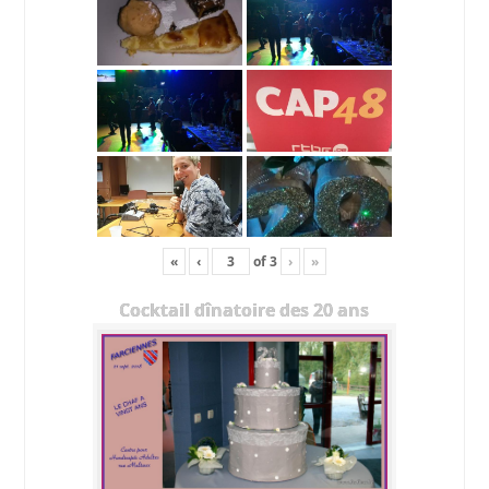
«
‹
of
3
›
»
Cocktail dînatoire des 20 ans