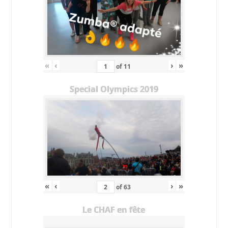
«
‹
›
»
of
11
Special Olympics 2019
«
‹
›
»
of
63
Le CHAF en fête