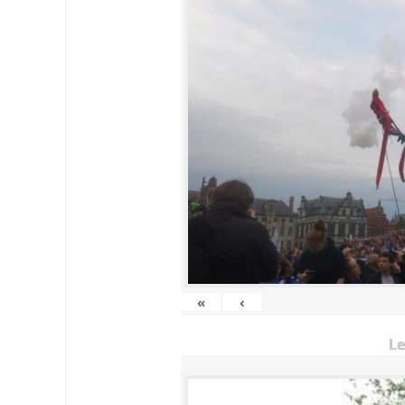
«
‹
Le