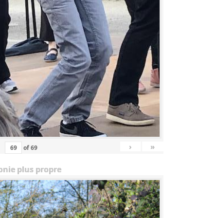
›
»
of
69
onie plus propre