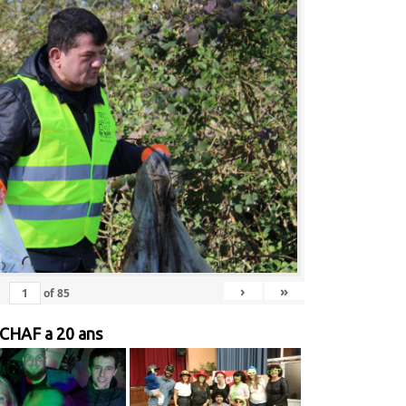
›
»
of
85
 CHAF a 20 ans