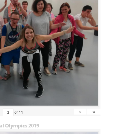
›
»
of
11
al Olympics 2019