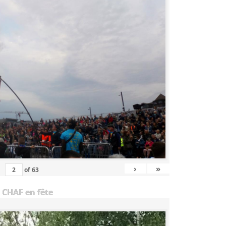
›
»
of
63
 CHAF en fête