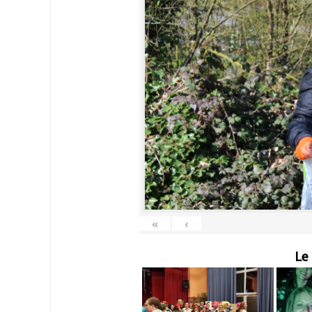
«
‹
Le