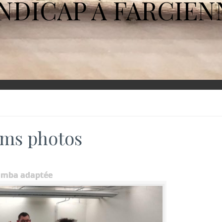
NDICAP À FARCIEN
ms photos
umba adaptée