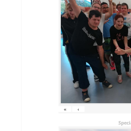
«
‹
Speci