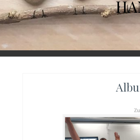
HA
Albu
Z