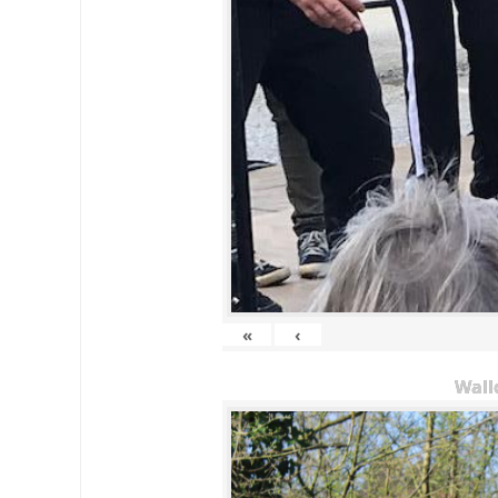
«
‹
Wall