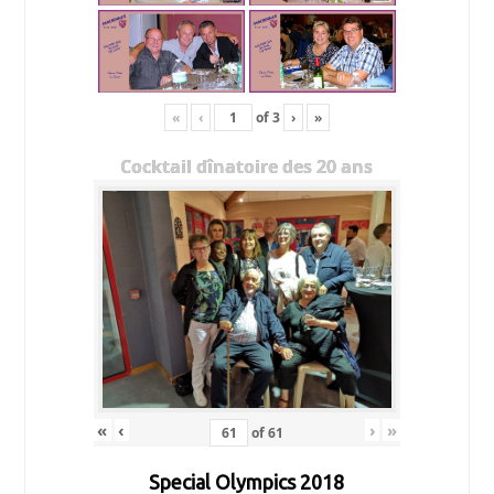
«
‹
of
3
›
»
Cocktail dînatoire des 20 ans
«
‹
›
»
of
61
Special Olympics 2018