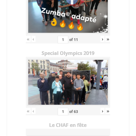
«
‹
›
»
of
11
Special Olympics 2019
«
‹
›
»
of
63
Le CHAF en fête