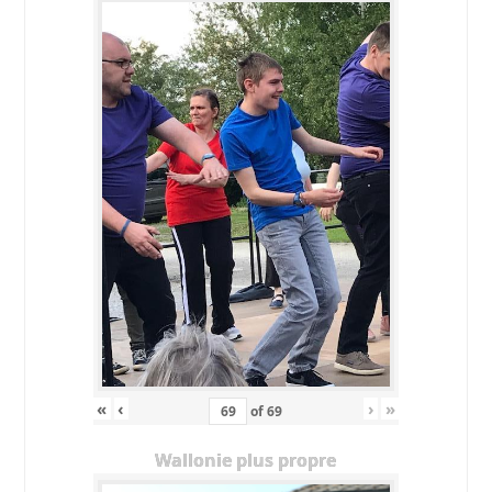
«
‹
›
»
of
69
Wallonie plus propre