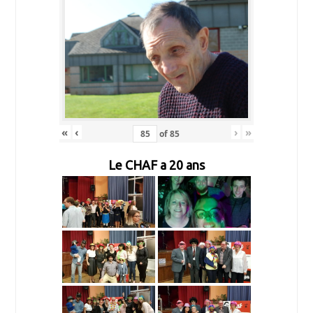
«
‹
›
»
of
85
Le CHAF a 20 ans