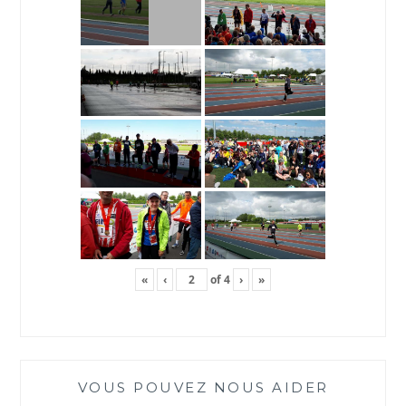
«
‹
of
4
›
»
VOUS POUVEZ NOUS AIDER