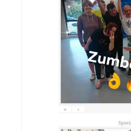
«
‹
Speci