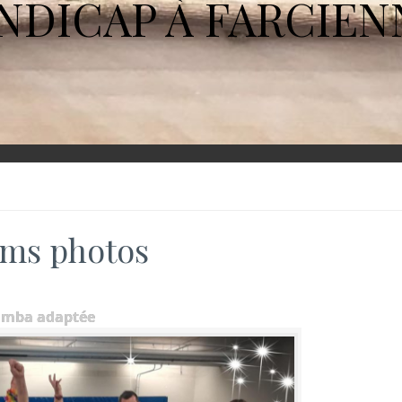
NDICAP À FARCIEN
ms photos
umba adaptée