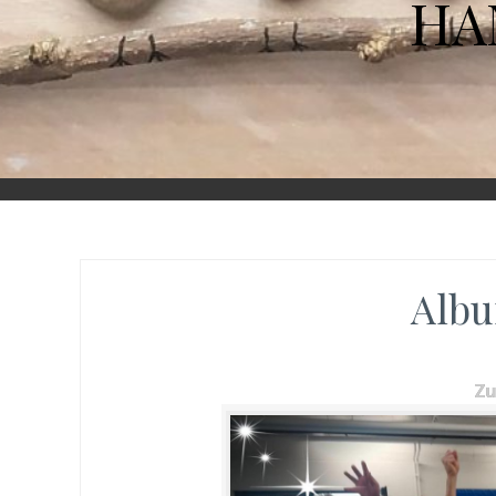
HA
Albu
Z