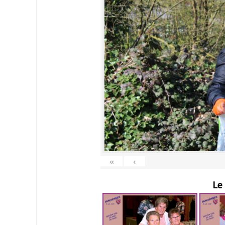
«
‹
Le