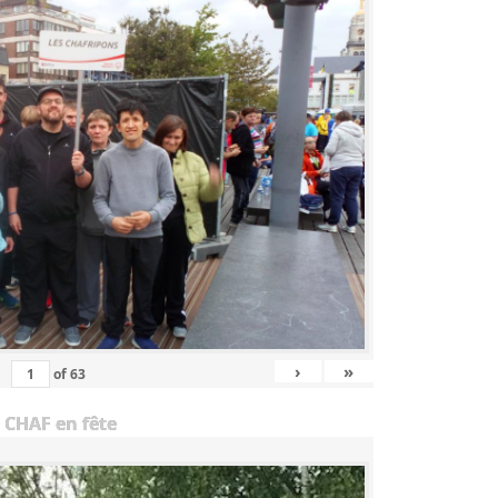
›
»
of
63
 CHAF en fête