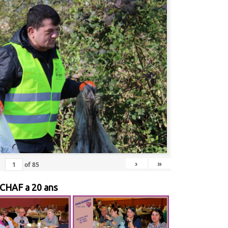
›
»
of
85
 CHAF a 20 ans