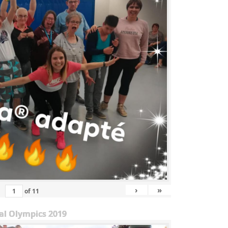
›
»
of
11
al Olympics 2019