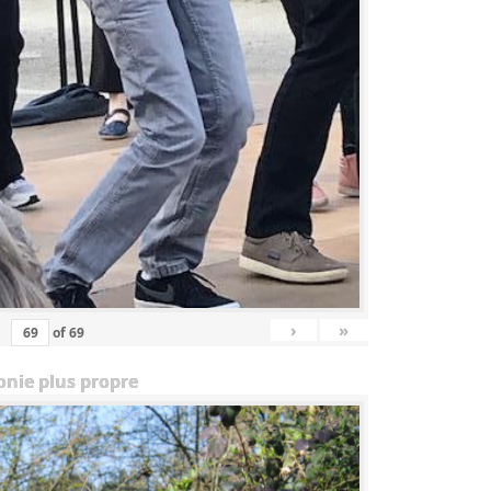
›
»
of
69
onie plus propre