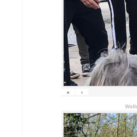
«
‹
Wall