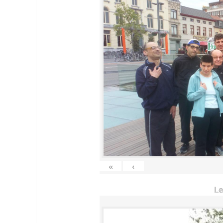
«
‹
Le