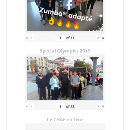
«
‹
›
»
of
11
Special Olympics 2019
«
‹
›
»
of
63
Le CHAF en fête