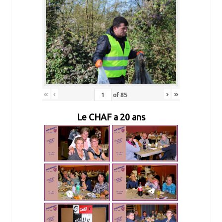
«
‹
›
»
of
85
Le CHAF a 20 ans