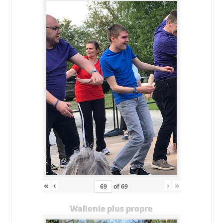
«
‹
›
»
of
69
Wallonie plus propre