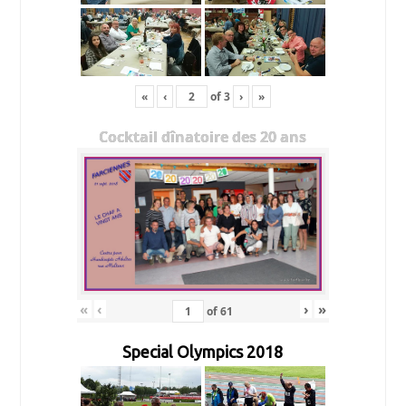
«
‹
of
3
›
»
Cocktail dînatoire des 20 ans
«
‹
›
»
of
61
Special Olympics 2018