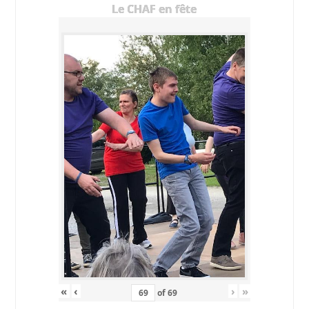
Le CHAF en fête
«
‹
›
»
of
69