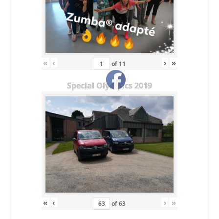
«
‹
›
»
of
11
Special Olympics 2019
«
‹
›
»
of
63