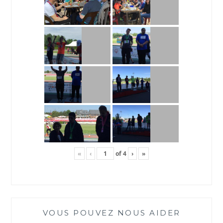
«
‹
of
4
›
»
VOUS POUVEZ NOUS AIDER