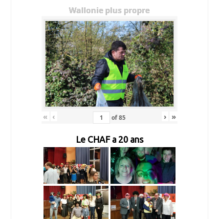
Wallonie plus propre
«
‹
›
»
of
85
Le CHAF a 20 ans