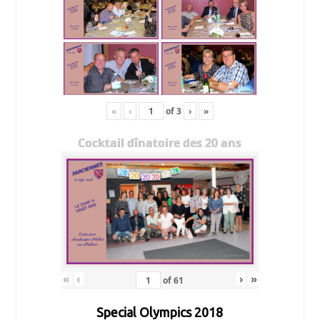
«
‹
of
3
›
»
Cocktail dînatoire des 20 ans
«
‹
›
»
of
61
Special Olympics 2018