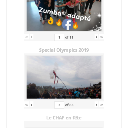
«
‹
›
»
of
11
Special Olympics 2019
«
‹
›
»
of
63
Le CHAF en fête