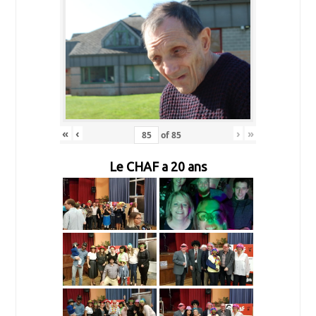
«
‹
›
»
of
85
Le CHAF a 20 ans