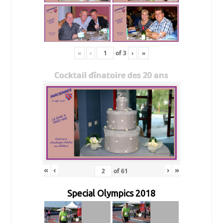
«
‹
of
3
›
»
Cocktail dînatoire des 20 ans
«
‹
›
»
of
61
Special Olympics 2018