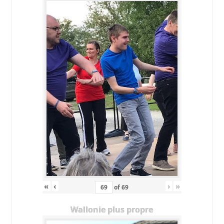
«
‹
›
»
of
69
Wallonie plus propre