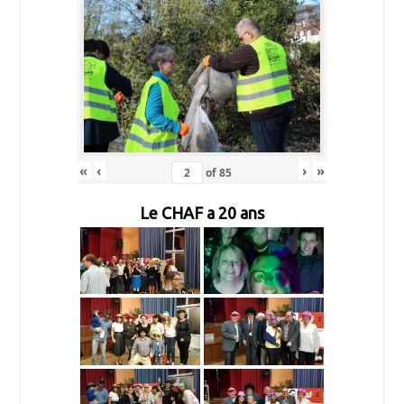
«
‹
›
»
of
85
Le CHAF a 20 ans