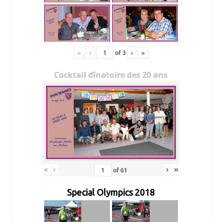
«
‹
of
3
›
»
Cocktail dînatoire des 20 ans
«
‹
›
»
of
61
Special Olympics 2018