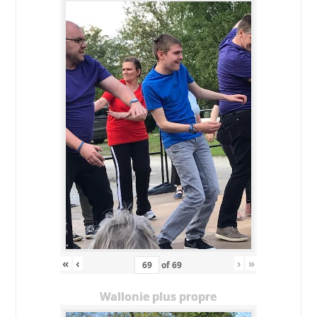
«
‹
›
»
of
69
Wallonie plus propre