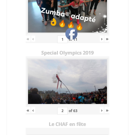
«
‹
›
»
of
11
Special Olympics 2019
«
‹
›
»
of
63
Le CHAF en fête