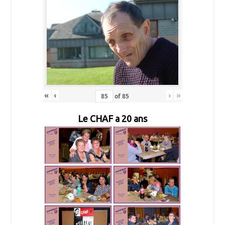
«
‹
›
»
of
85
Le CHAF a 20 ans