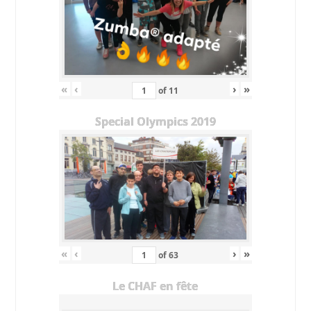
«
‹
›
»
of
11
Special Olympics 2019
«
‹
›
»
of
63
Le CHAF en fête