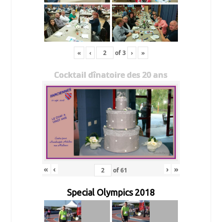
«
‹
of
3
›
»
Cocktail dînatoire des 20 ans
«
‹
›
»
of
61
Special Olympics 2018