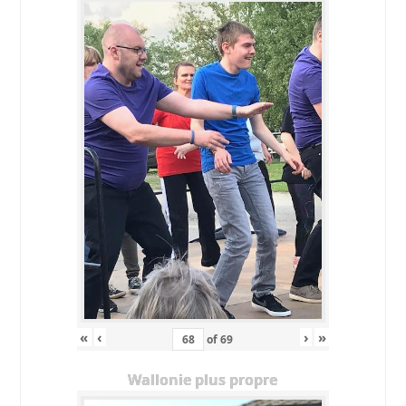
«
‹
›
»
of
69
Wallonie plus propre