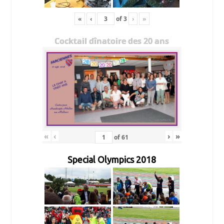
«
‹
of
3
›
»
Cocktail dînatoire des 20 ans
«
‹
›
»
of
61
Special Olympics 2018