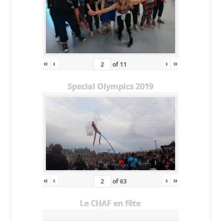
«
‹
›
»
of
11
Special Olympics 2019
«
‹
›
»
of
63
Le CHAF en fête