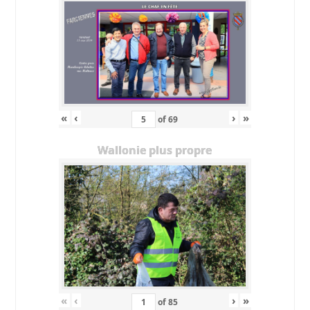
«
‹
›
»
of
69
Wallonie plus propre
«
‹
›
»
of
85