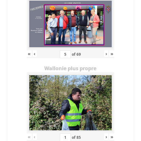
«
‹
›
»
of
69
Wallonie plus propre
«
‹
›
»
of
85