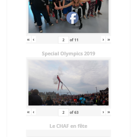
«
‹
›
»
of
11
Special Olympics 2019
«
‹
›
»
of
63
Le CHAF en fête