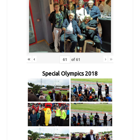
«
‹
›
»
of
61
Special Olympics 2018