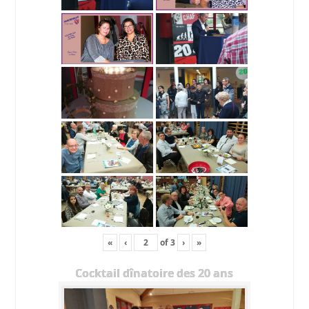
«
‹
of
3
›
»
Cocktail dînatoire des 20 ans