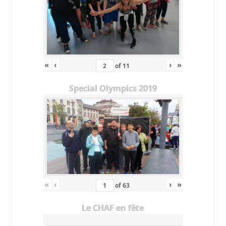
«
‹
›
»
of
11
Special Olympics 2019
«
‹
›
»
of
63
Le CHAF en fête