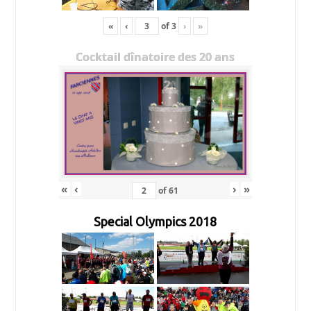
«
‹
of
3
›
»
Cocktail dînatoire des 20 ans
«
‹
›
»
of
61
Special Olympics 2018