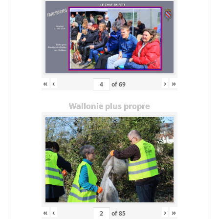
«
‹
›
»
of
69
Wallonie plus propre
«
‹
›
»
of
85