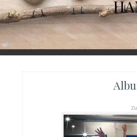
HA
Albu
Z