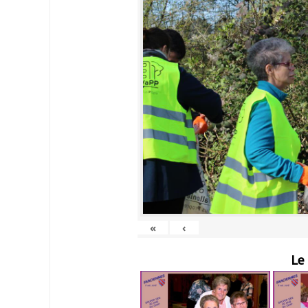
«
‹
Le