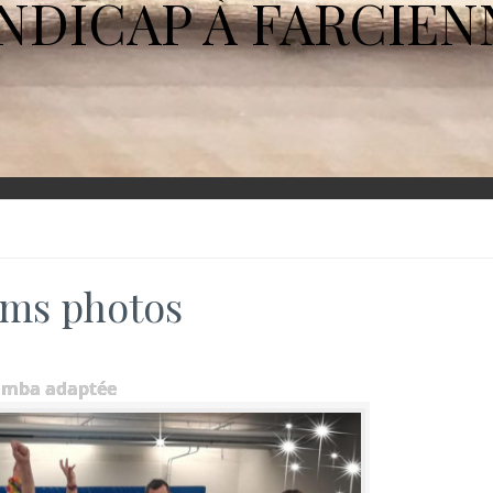
NDICAP À FARCIEN
ms photos
umba adaptée