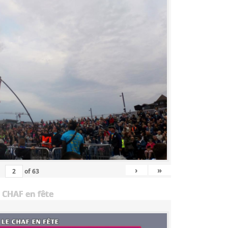
›
»
of
63
 CHAF en fête