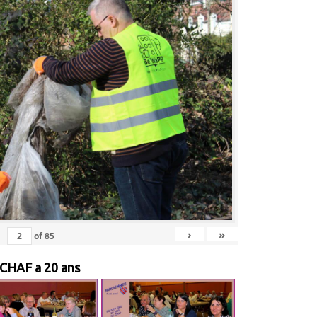
›
»
of
85
 CHAF a 20 ans