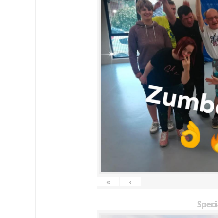
«
‹
Speci