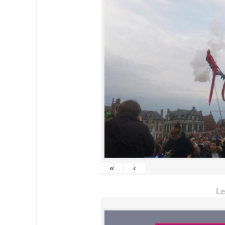
«
‹
Le