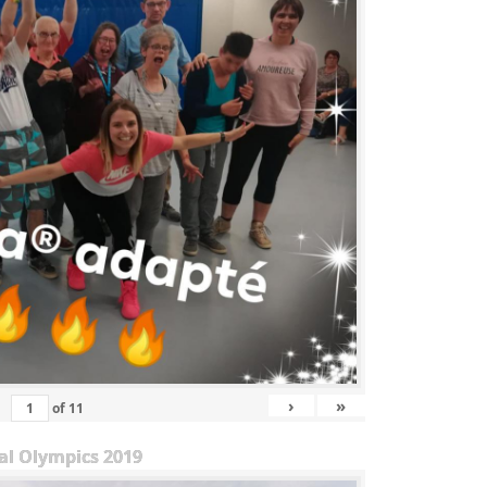
›
»
of
11
al Olympics 2019