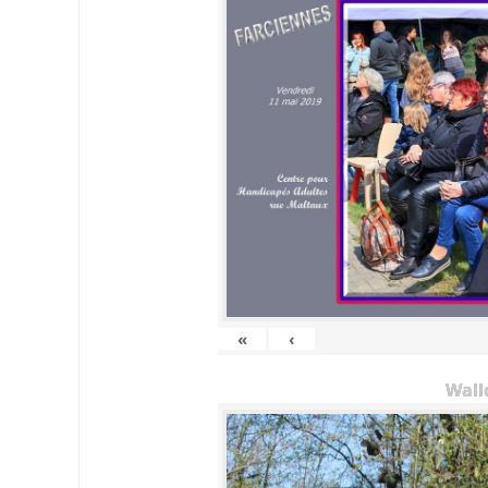
«
‹
Wall