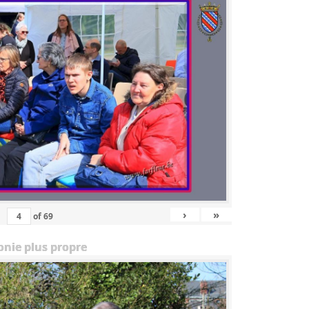
›
»
of
69
onie plus propre