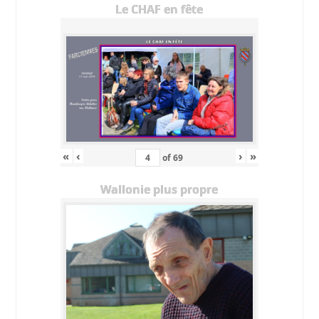
Le CHAF en fête
«
‹
›
»
of
69
Wallonie plus propre