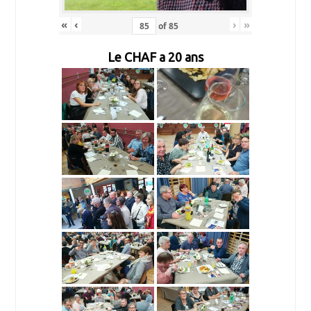
«
‹
›
»
of
85
Le CHAF a 20 ans