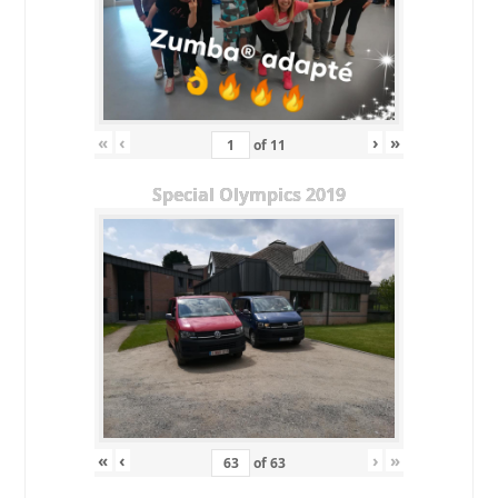
«
‹
›
»
of
11
Special Olympics 2019
«
‹
›
»
of
63