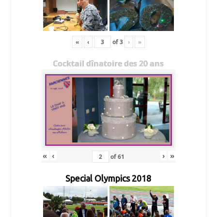
«
‹
of
3
›
»
Cocktail dînatoire des 20 ans
«
‹
›
»
of
61
Special Olympics 2018