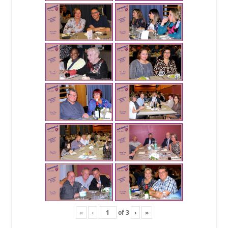
«
‹
of
3
›
»