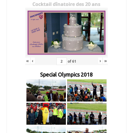
Cocktail dînatoire des 20 ans
«
‹
›
»
of
61
Special Olympics 2018