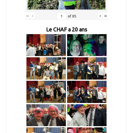
«
‹
›
»
of
85
Le CHAF a 20 ans