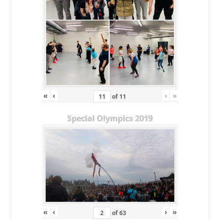
«
‹
›
»
of
11
Special Olympics 2019
«
‹
›
»
of
63