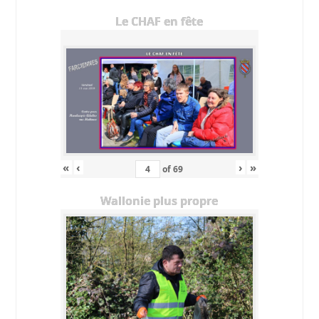
Le CHAF en fête
«
‹
›
»
of
69
Wallonie plus propre