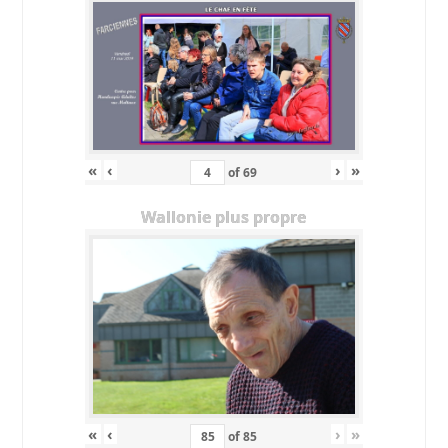
«
‹
›
»
of
69
Wallonie plus propre
«
‹
›
»
of
85