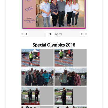
«
‹
›
»
of
61
Special Olympics 2018