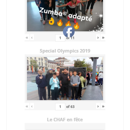
«
‹
›
»
of
11
Special Olympics 2019
«
‹
›
»
of
63
Le CHAF en fête