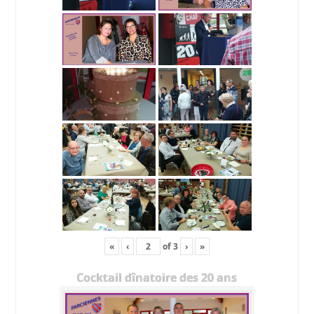
«
‹
of
3
›
»
Cocktail dînatoire des 20 ans