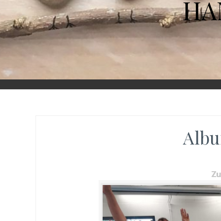
HA
Albu
Z