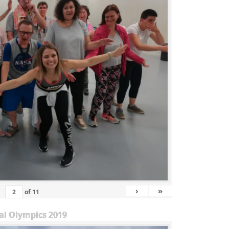
›
»
of
11
al Olympics 2019