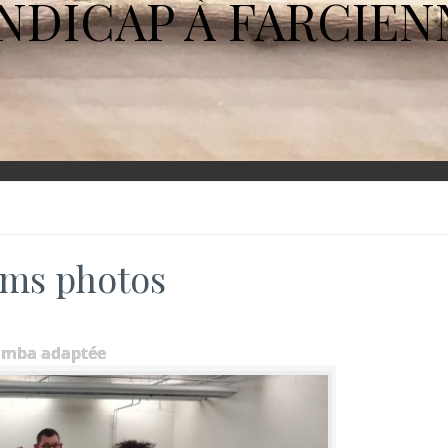
NDICAP À FARCIEN
ms photos
umba adaptée