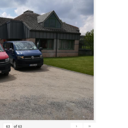
›
»
of
63