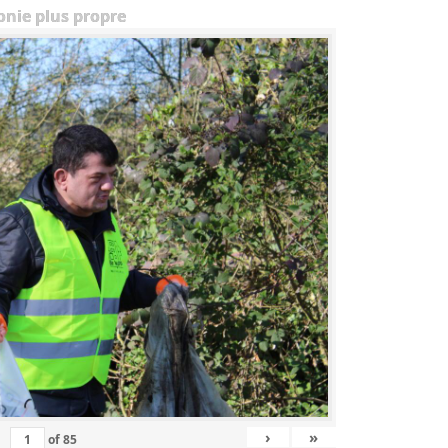
onie plus propre
›
»
of
85