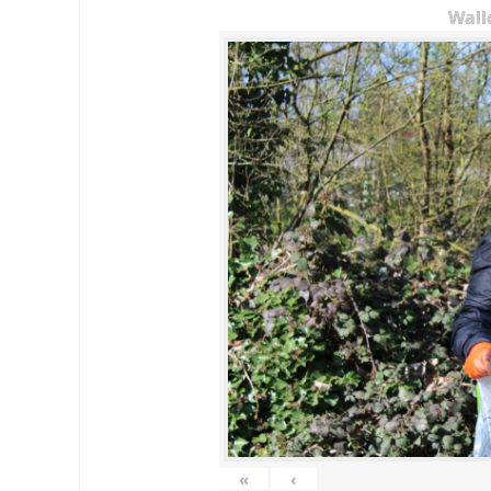
Wall
«
‹