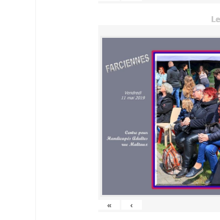
Le
«
‹