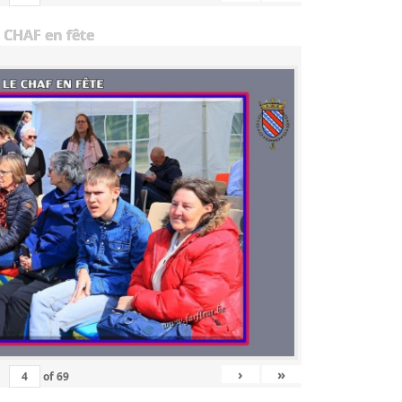
 CHAF en fête
›
»
of
69