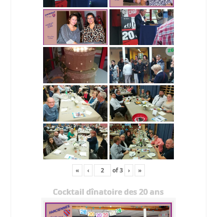
«
‹
of
3
›
»
Cocktail dînatoire des 20 ans