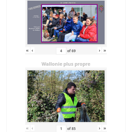
«
‹
›
»
of
69
Wallonie plus propre
«
‹
›
»
of
85