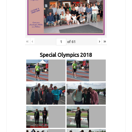
«
‹
›
»
of
61
Special Olympics 2018