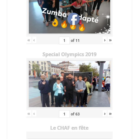
«
‹
›
»
of
11
Special Olympics 2019
«
‹
›
»
of
63
Le CHAF en fête