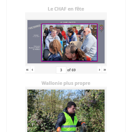
Le CHAF en fête
«
‹
›
»
of
69
Wallonie plus propre