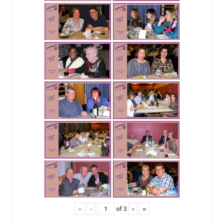
«
‹
of
3
›
»