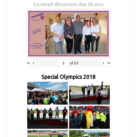
Cocktail dînatoire des 20 ans
«
‹
›
»
of
61
Special Olympics 2018