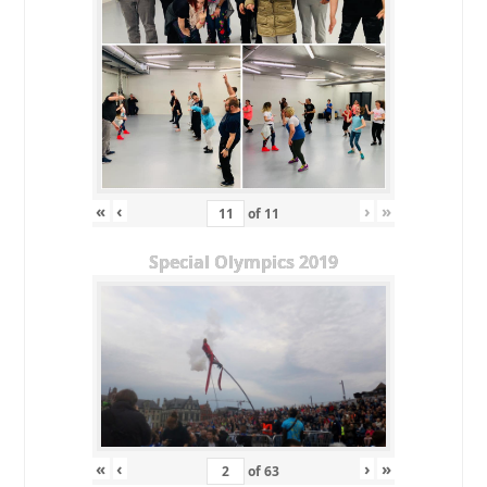
«
‹
›
»
of
11
Special Olympics 2019
«
‹
›
»
of
63