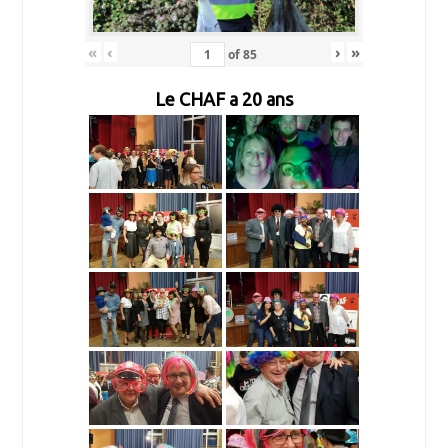
«
‹
›
»
of
85
Le CHAF a 20 ans