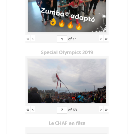
«
‹
›
»
of
11
Special Olympics 2019
«
‹
›
»
of
63
Le CHAF en fête