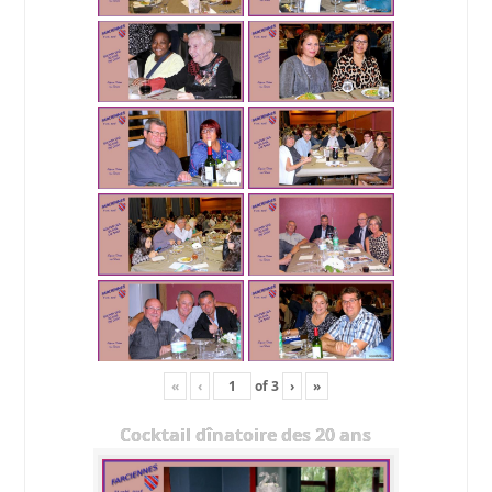
«
‹
of
3
›
»
Cocktail dînatoire des 20 ans