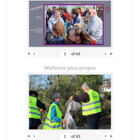
«
‹
›
»
of
69
Wallonie plus propre
«
‹
›
»
of
85