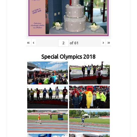
«
‹
›
»
of
61
Special Olympics 2018