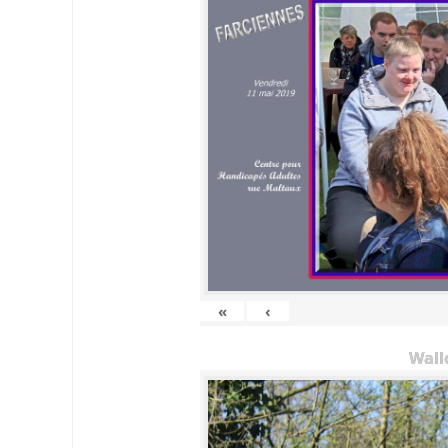
«
‹
Wall