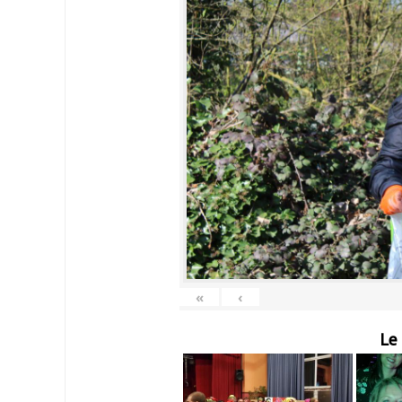
«
‹
Le