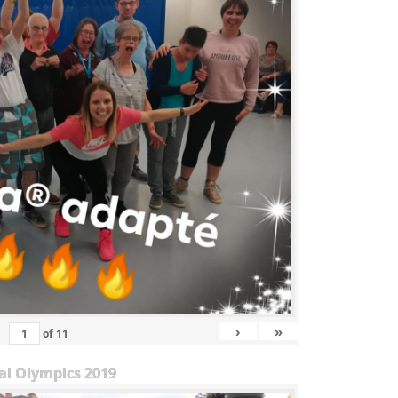
›
»
of
11
al Olympics 2019