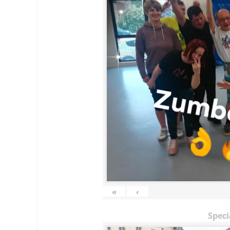
«
‹
Speci