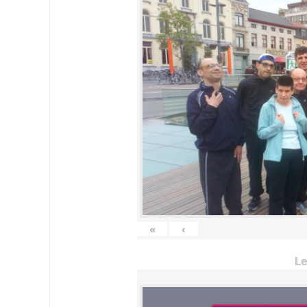
«
‹
Le