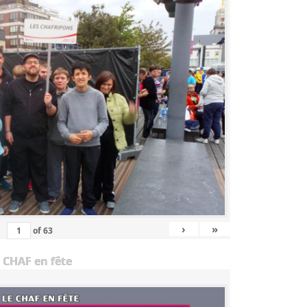
›
»
of
63
 CHAF en fête