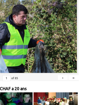
›
»
of
85
 CHAF a 20 ans