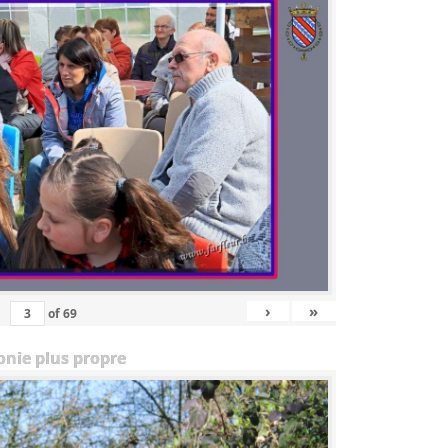
›
»
of
69
onie plus propre