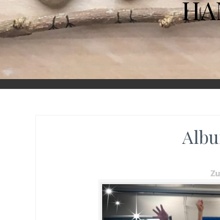
HA
Albu
Z