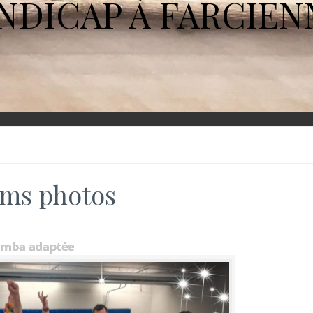
NDICAP À FARCIEN
ms photos
umba adaptée