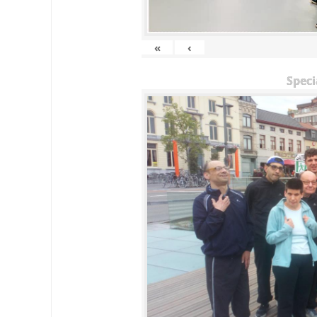
«
‹
Speci