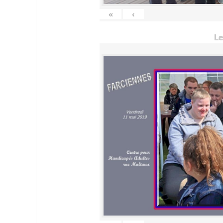
«
‹
Le