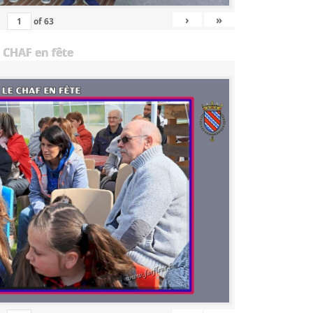
›
»
of
63
 CHAF en fête