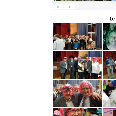
«
‹
Le