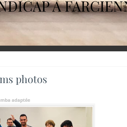
NDICAP À FARCIEN
ms photos
umba adaptée