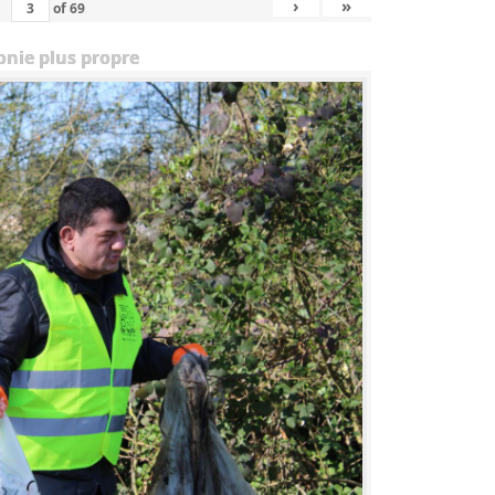
›
»
of
69
onie plus propre