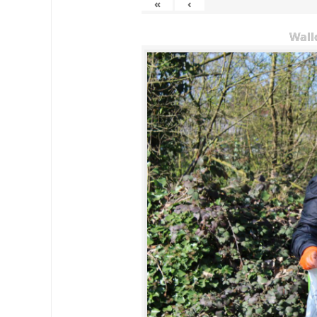
«
‹
Wall