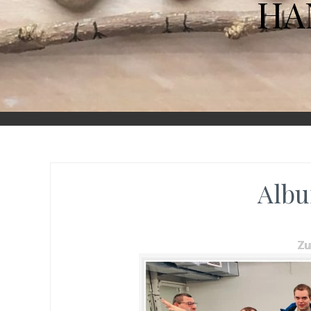
HA
Albu
Z