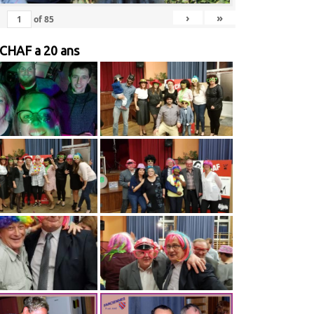
›
»
of
85
 CHAF a 20 ans