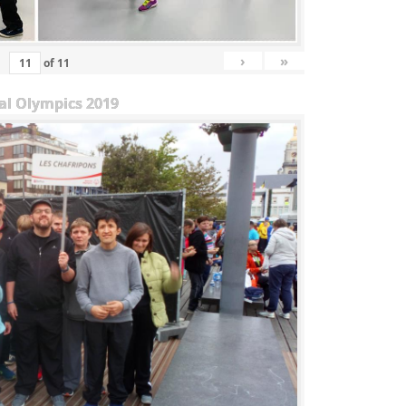
›
»
of
11
al Olympics 2019