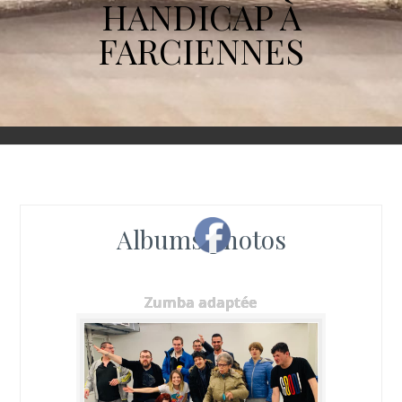
HANDICAP À
FARCIENNES
Albums photos
Zumba adaptée