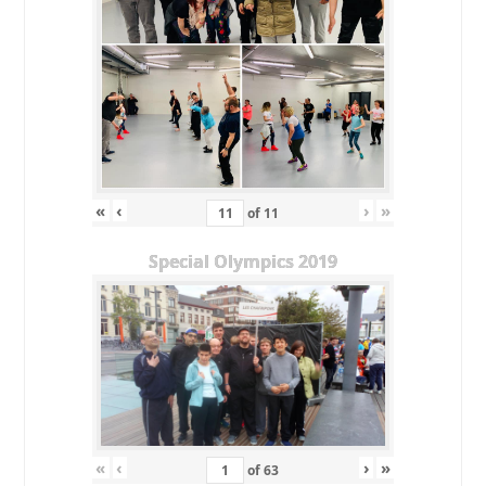
«
‹
›
»
of
11
Special Olympics 2019
«
‹
›
»
of
63