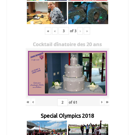
«
‹
of
3
›
»
Cocktail dînatoire des 20 ans
«
‹
›
»
of
61
Special Olympics 2018