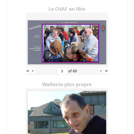
Le CHAF en fête
«
‹
›
»
of
69
Wallonie plus propre