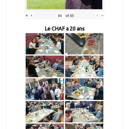
«
‹
›
»
of
85
Le CHAF a 20 ans