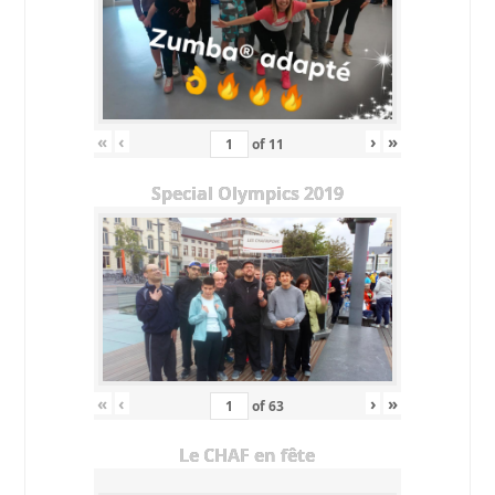
«
‹
›
»
of
11
Special Olympics 2019
«
‹
›
»
of
63
Le CHAF en fête