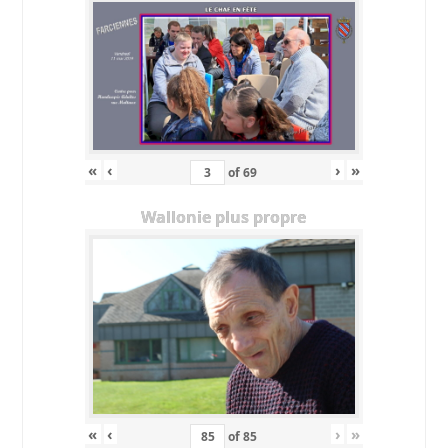
«
‹
›
»
of
69
Wallonie plus propre
«
‹
›
»
of
85