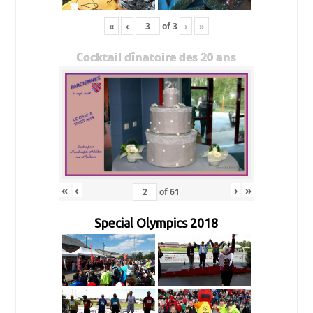
«
‹
of
3
›
»
Cocktail dînatoire des 20 ans
«
‹
›
»
of
61
Special Olympics 2018