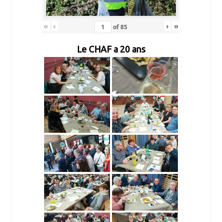
«
‹
›
»
of
85
Le CHAF a 20 ans