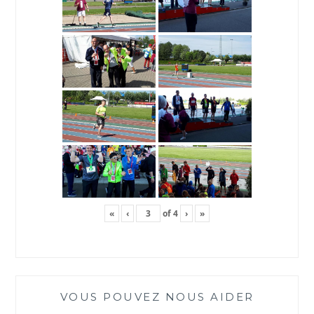
«
‹
of
4
›
»
VOUS POUVEZ NOUS AIDER