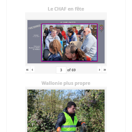
Le CHAF en fête
«
‹
›
»
of
69
Wallonie plus propre