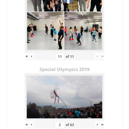
«
‹
›
»
of
11
Special Olympics 2019
«
‹
›
»
of
63