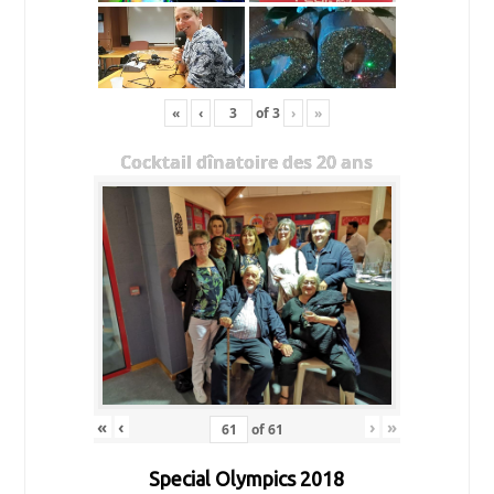
«
‹
of
3
›
»
Cocktail dînatoire des 20 ans
«
‹
›
»
of
61
Special Olympics 2018