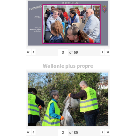
«
‹
›
»
of
69
Wallonie plus propre
«
‹
›
»
of
85