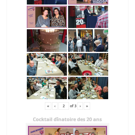
«
‹
of
3
›
»
Cocktail dînatoire des 20 ans