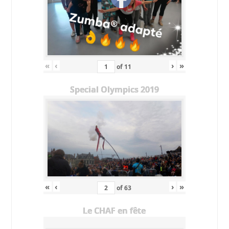
«
‹
›
»
of
11
Special Olympics 2019
«
‹
›
»
of
63
Le CHAF en fête