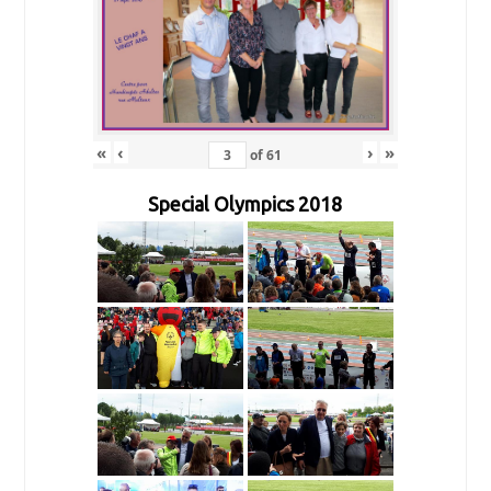
«
‹
›
»
of
61
Special Olympics 2018