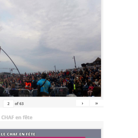
›
»
of
63
 CHAF en fête