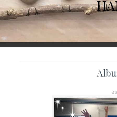
HA
Albu
Z