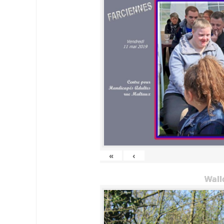
«
‹
Wall