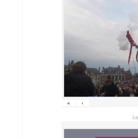
«
‹
Le