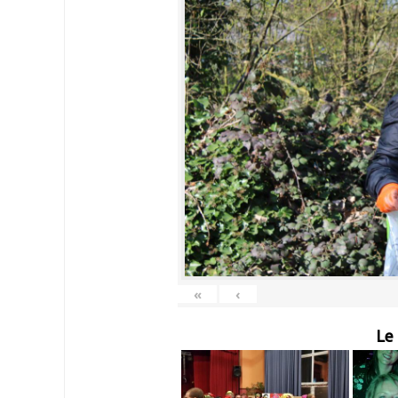
«
‹
Le