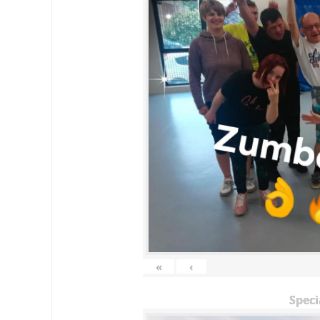
«
‹
Speci