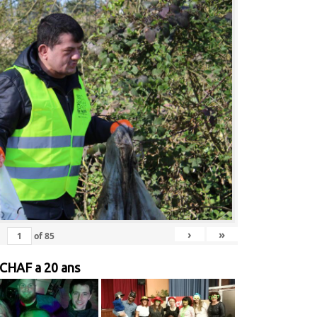
›
»
of
85
 CHAF a 20 ans