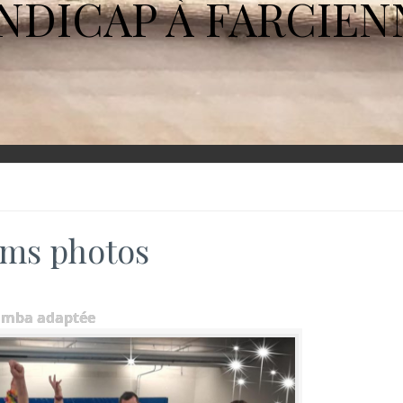
NDICAP À FARCIEN
ms photos
umba adaptée