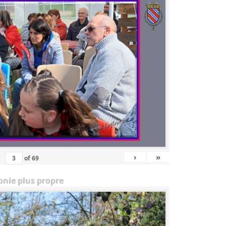
›
»
of
69
onie plus propre