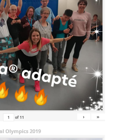
›
»
of
11
al Olympics 2019