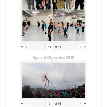
«
‹
›
»
of
11
Special Olympics 2019
«
‹
›
»
of
63