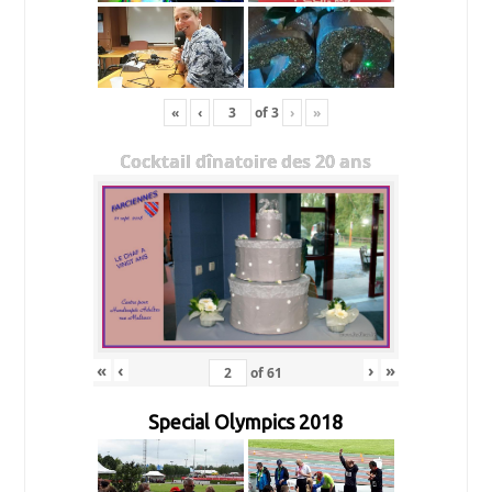
«
‹
of
3
›
»
Cocktail dînatoire des 20 ans
«
‹
›
»
of
61
Special Olympics 2018