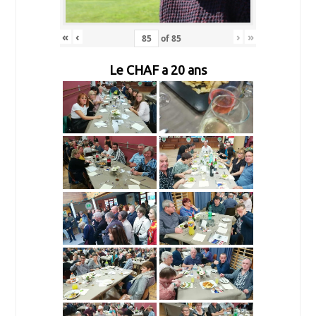
«
‹
›
»
of
85
Le CHAF a 20 ans