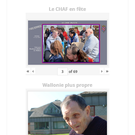
Le CHAF en fête
«
‹
›
»
of
69
Wallonie plus propre