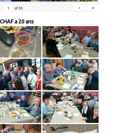
›
»
of
85
 CHAF a 20 ans