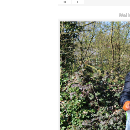
«
‹
Wall