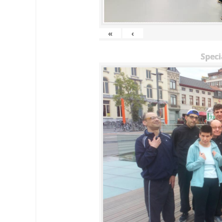
«
‹
Speci