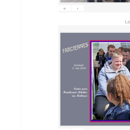
«
‹
Le