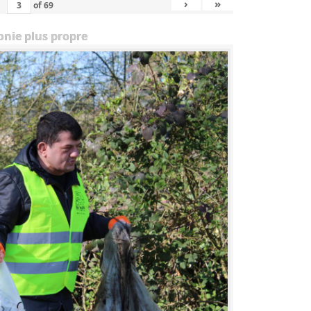
›
»
of
69
onie plus propre