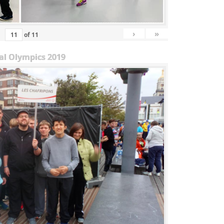
›
»
of
11
al Olympics 2019