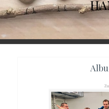
HA
Albu
Z