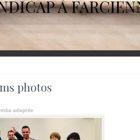
NDICAP À FARCIEN
ms photos
umba adaptée