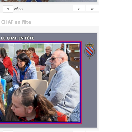
›
»
of
63
 CHAF en fête