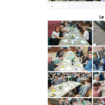
«
‹
Le