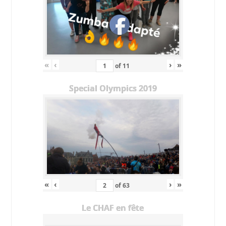
«
‹
›
»
of
11
Special Olympics 2019
«
‹
›
»
of
63
Le CHAF en fête