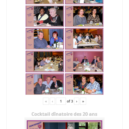
«
‹
of
3
›
»
Cocktail dînatoire des 20 ans