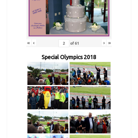
«
‹
›
»
of
61
Special Olympics 2018