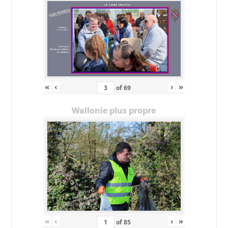
«
‹
›
»
of
69
Wallonie plus propre
«
‹
›
»
of
85