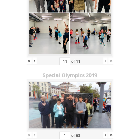
«
‹
›
»
of
11
Special Olympics 2019
«
‹
›
»
of
63