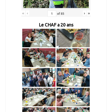
«
‹
›
»
of
85
Le CHAF a 20 ans