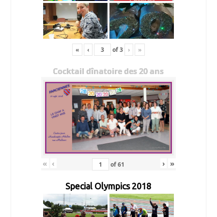
«
‹
of
3
›
»
Cocktail dînatoire des 20 ans
«
‹
›
»
of
61
Special Olympics 2018