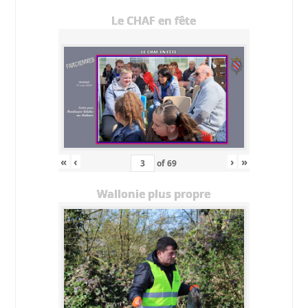
Le CHAF en fête
«
‹
›
»
of
69
Wallonie plus propre