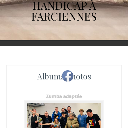
HANDICAP À
FARCIENNES
Albums photos
Zumba adaptée