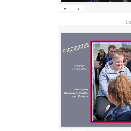
«
‹
Le