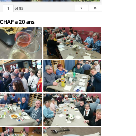
›
»
of
85
 CHAF a 20 ans