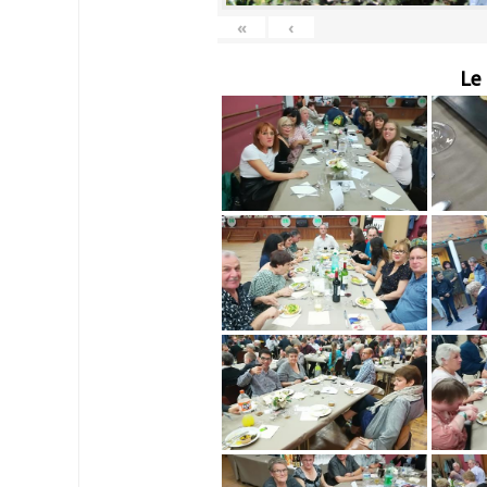
«
‹
Le