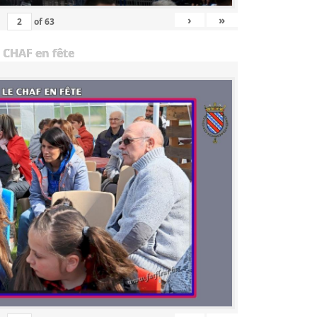
›
»
of
63
 CHAF en fête