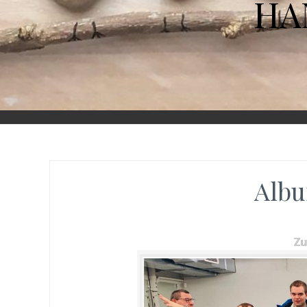
HA
Albu
Z