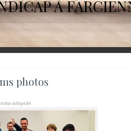
NDICAP À FARCIEN
ms photos
umba adaptée