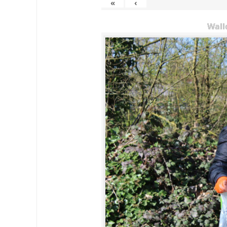
«
‹
Wall