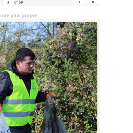
›
»
of
69
onie plus propre