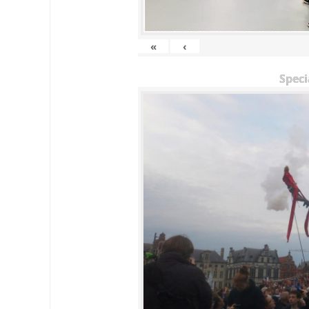
«
‹
Speci