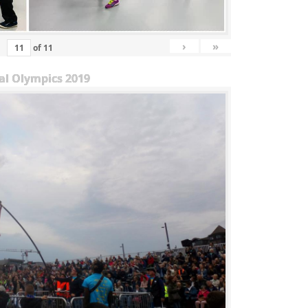
›
»
of
11
al Olympics 2019