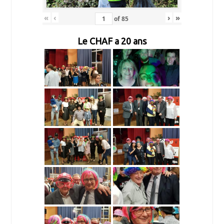
«
‹
›
»
of
85
Le CHAF a 20 ans