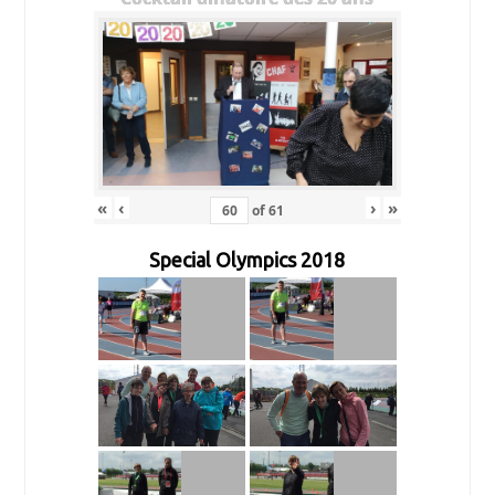
«
‹
›
»
of
61
Special Olympics 2018