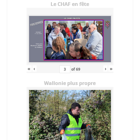
Le CHAF en fête
«
‹
›
»
of
69
Wallonie plus propre