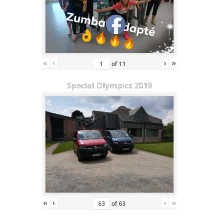
«
‹
›
»
of
11
Special Olympics 2019
«
‹
›
»
of
63