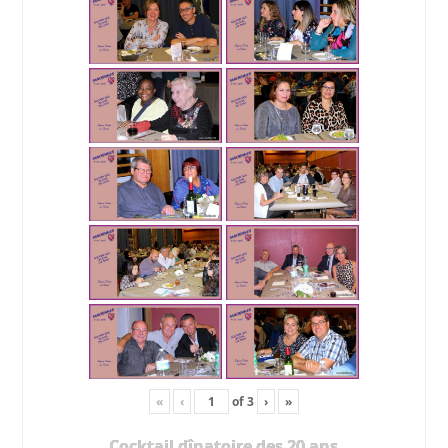
«
‹
of
3
›
»
Cocktail dînatoire des 20 ans