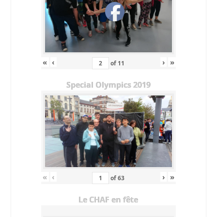
«
‹
›
»
of
11
Special Olympics 2019
«
‹
›
»
of
63
Le CHAF en fête