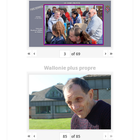
«
‹
›
»
of
69
Wallonie plus propre
«
‹
›
»
of
85