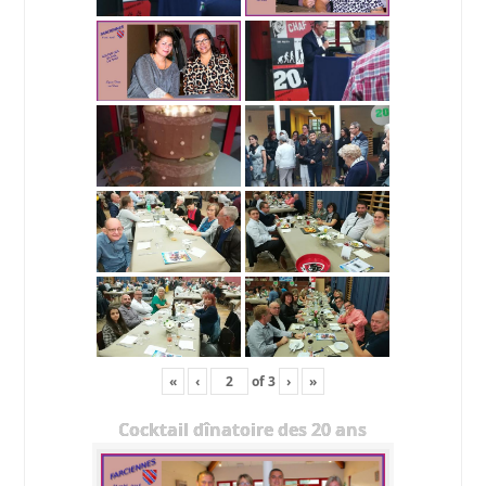
«
‹
of
3
›
»
Cocktail dînatoire des 20 ans