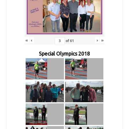
«
‹
›
»
of
61
Special Olympics 2018