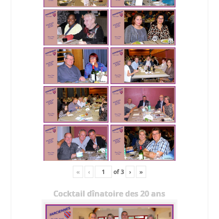
«
‹
of
3
›
»
Cocktail dînatoire des 20 ans