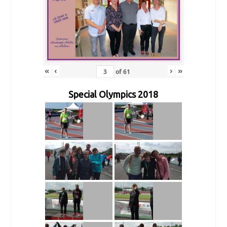
«
‹
›
»
of
61
Special Olympics 2018