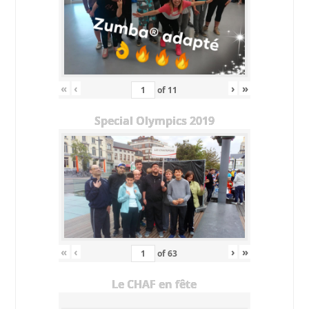
«
‹
›
»
of
11
Special Olympics 2019
«
‹
›
»
of
63
Le CHAF en fête