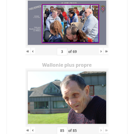
«
‹
›
»
of
69
Wallonie plus propre
«
‹
›
»
of
85