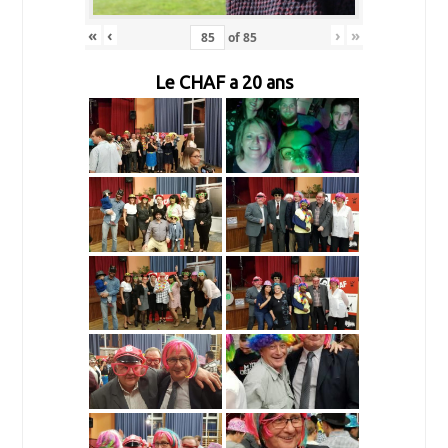
«
‹
›
»
of
85
Le CHAF a 20 ans