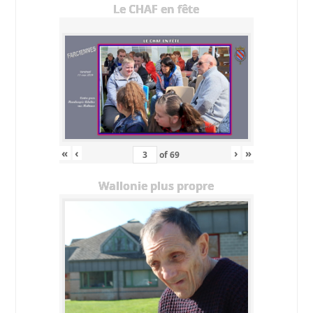
Le CHAF en fête
«
‹
›
»
of
69
Wallonie plus propre