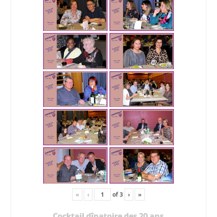
«
‹
of
3
›
»
Cocktail dînatoire des 20 ans