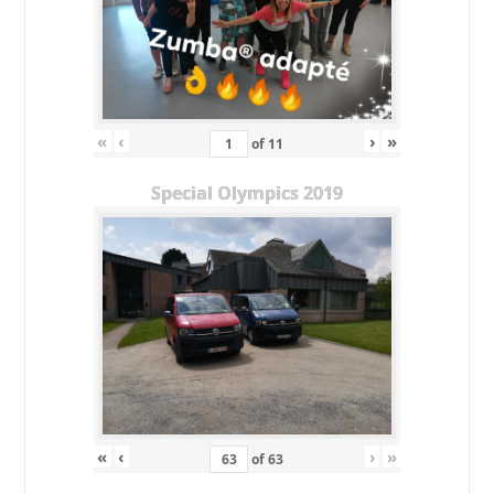
«
‹
›
»
of
11
Special Olympics 2019
«
‹
›
»
of
63