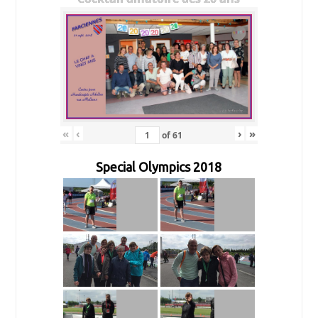
«
‹
›
»
of
61
Special Olympics 2018