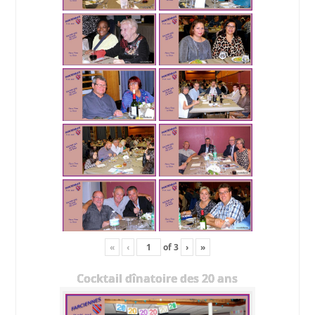
«
‹
of
3
›
»
Cocktail dînatoire des 20 ans