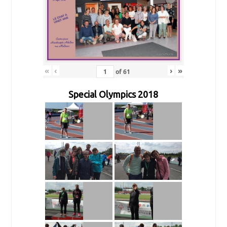
«
‹
›
»
of
61
Special Olympics 2018