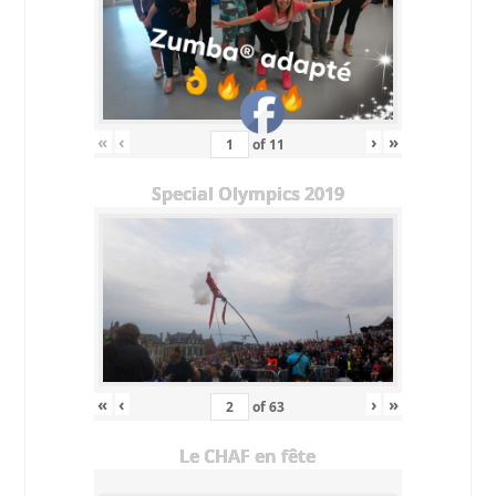
«
‹
›
»
of
11
Special Olympics 2019
«
‹
›
»
of
63
Le CHAF en fête