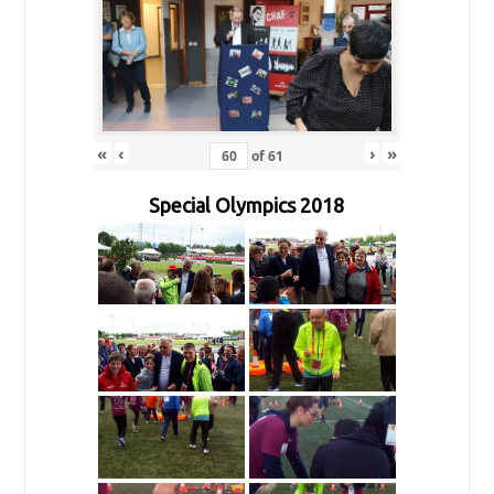
«
‹
›
»
of
61
Special Olympics 2018