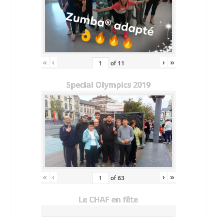
«
‹
›
»
of
11
Special Olympics 2019
«
‹
›
»
of
63
Le CHAF en fête