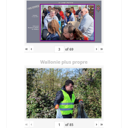
«
‹
›
»
of
69
Wallonie plus propre
«
‹
›
»
of
85