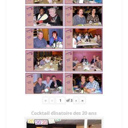
«
‹
of
3
›
»
Cocktail dînatoire des 20 ans