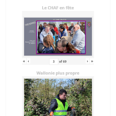
Le CHAF en fête
«
‹
›
»
of
69
Wallonie plus propre