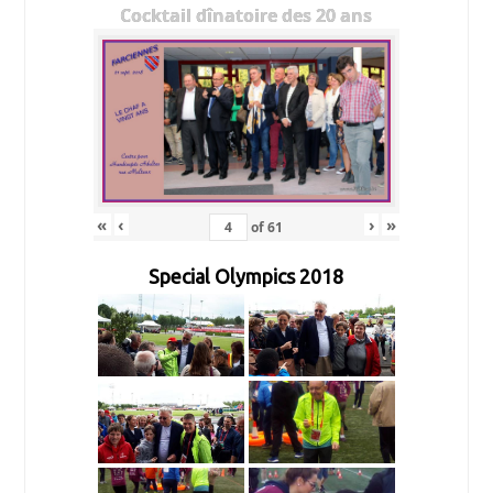
Cocktail dînatoire des 20 ans
«
‹
›
»
of
61
Special Olympics 2018