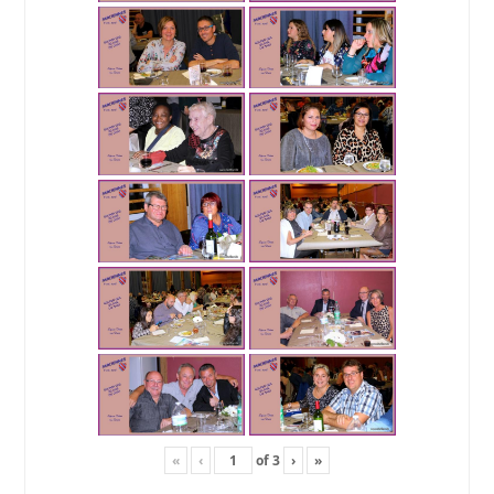
«
‹
of
3
›
»