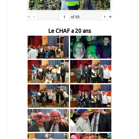
«
‹
›
»
of
85
Le CHAF a 20 ans