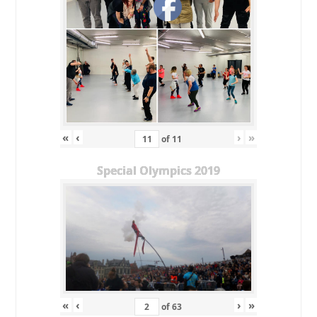
«
‹
›
»
of
11
Special Olympics 2019
«
‹
›
»
of
63