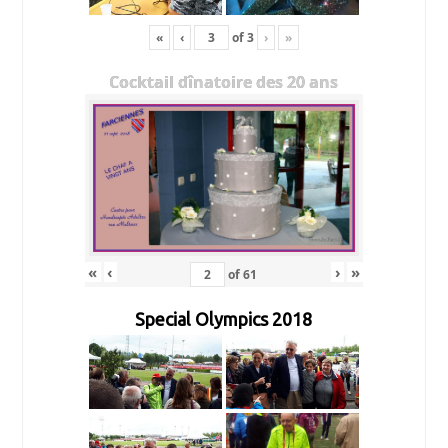
«
‹
of
3
›
»
Cocktail dînatoire des 20 ans
«
‹
›
»
of
61
Special Olympics 2018