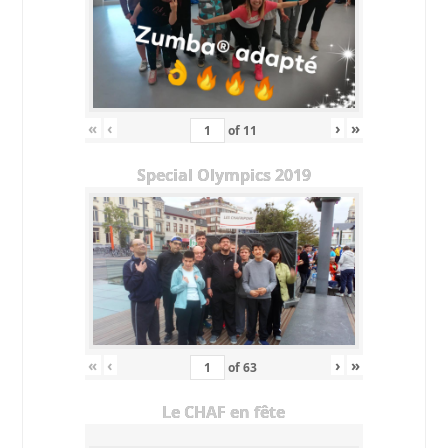
«
‹
›
»
of
11
Special Olympics 2019
«
‹
›
»
of
63
Le CHAF en fête