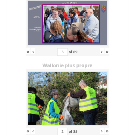
«
‹
›
»
of
69
Wallonie plus propre
«
‹
›
»
of
85